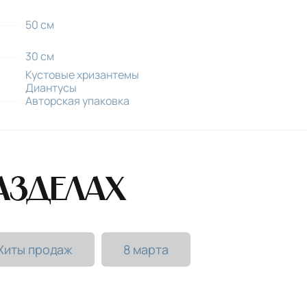
50 см
30 см
Кустовые хризантемы
Диантусы
Авторская упаковка
азделах
Хиты продаж
8 марта