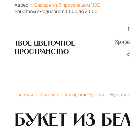
Адрес:
г. Самара ул. 5 просека дом 110Е
Работаем ежедневно с 10:00 до 20:00
Хриз
Твое цветочное
пространство
К
Главная
›
Магазин
›
Авторские букеты
›
Букет из
Букет из бе