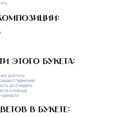
оту.
композиции:
а
и этого букета:
щные диатусы
создают гармонию
сть до 2 недель
аста и повода
ычурности
ветов в букете: