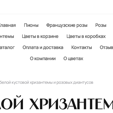
Главная
Пионы
Французские розы
Розы
антемы
Цветы в корзине
Цветы в коробках
аталог
Оплата и доставка
Контакты
Отзы
О компании
О цветах
 белой кустовой хризантемы и розовых диантусов
лой хризанте