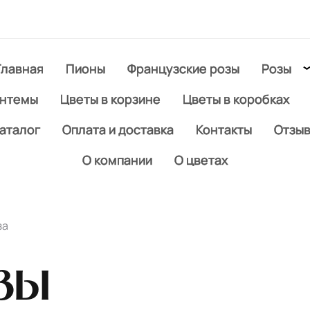
Главная
Пионы
Французские розы
Розы
антемы
Цветы в корзине
Цветы в коробках
аталог
Оплата и доставка
Контакты
Отзы
О компании
О цветах
за
зы