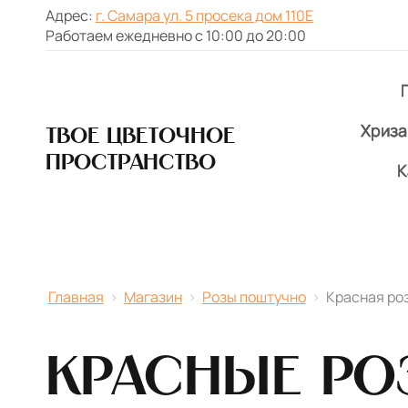
Адрес:
г. Самара ул. 5 просека дом 110Е
Работаем ежедневно с 10:00 до 20:00
Хриз
Твое цветочное
пространство
К
Главная
›
Магазин
›
Розы поштучно
›
Красная ро
Красные ро