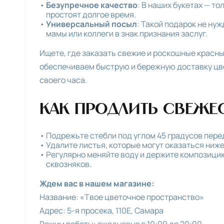
Безупречное качество
: В наших букетах — т
простоят долгое время.
Универсальный посыл
: Такой подарок не ну
мамы или коллеги в знак признания заслуг.
Ищете, где заказать свежие и роскошные красн
обеспечиваем быструю и бережную доставку цве
своего часа.
Как продлить свежес
Подрежьте стебли под углом 45 градусов перед 
Удалите листья, которые могут оказаться ниже
Регулярно меняйте воду и держите композицию
сквозняков.
Ждем вас в нашем магазине:
Название: «Твое цветочное пространство»
Адрес: 5-я просека, 110E, Самара
Режим работы: ежедневно с 10:00 до 20:00