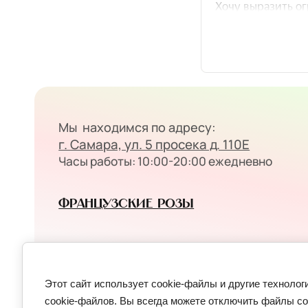
Мы находимся по адресу:
г. Самара, ул. 5 просека д. 110Е
Часы работы: 10:00-20:00 ежедневно
Французские розы
Copyright © 2025 ИП Коростин Владислав Игоревич
Этот сайт использует cookie-файлы и другие техноло
ИНН 562504354702
cookie-файлов. Вы всегда можете отключить файлы co