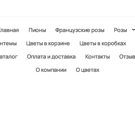
Главная
Пионы
Французские розы
Розы
антемы
Цветы в корзине
Цветы в коробках
аталог
Оплата и доставка
Контакты
Отзы
О компании
О цветах